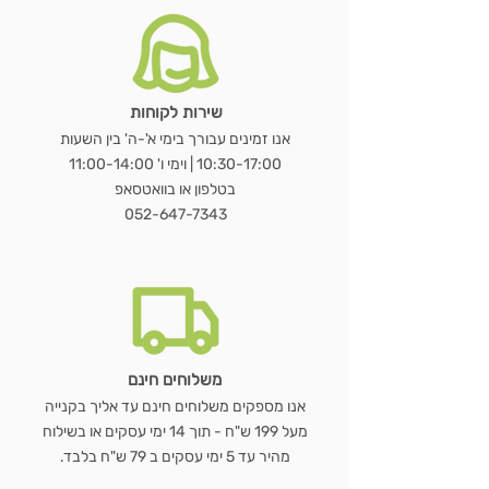
שירות לקוחות
מראת OVALA WOOD
כורסת LUNA BOUCLÉ
שולחן נשכן MARBLE EDGE
WOODEN HANGER SET – סט 3
שעון GEAR WOOD – שעון קיר עץ
LUMORA WOOD – כורסת בוקלה
MIRAGE BAMBOO – מראת שולחן
מראת STAND
כ
מראת ג
VELVET BLACK –
מעמד 
E
אנו זמינים עבורך בימי א'-ה' בין השעות
ועץ טבעי
דו צדדית
קולבי עץ טבעי
טבעי עם גלגלי שיניים
10:30-17:00 | וימי ו' 11:00-14:00
מחיר רגיל
מחיר רגיל
מחיר רגיל
מחיר מבצע
מחיר מבצע
מחיר מבצע
מ
בטלפון או בוואטסאפ
מחיר רגיל
מחיר רגיל
מחיר רגיל
מחיר רגיל
מחיר מבצע
מחיר מבצע
מחיר מבצע
מחיר מבצע
052-647-7343
הוספה לסל
הוספה לסל
הוספה לסל
הוספה לסל
הוספה לסל
הוספה לסל
הוספה לסל
משלוחים חינם
אנו מספקים משלוחים חינם עד אליך בקנייה
מעל 199 ש"ח - תוך 14 ימי עסקים או בשילוח
מהיר עד 5 ימי עסקים ב 79 ש"ח בלבד.