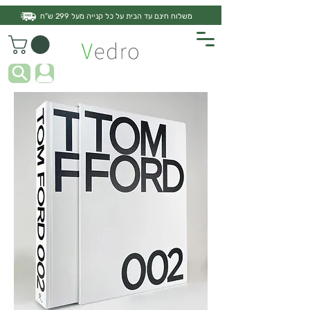
משלוח חינם עד הבית על כל קנייה מעל 299 ש"ח