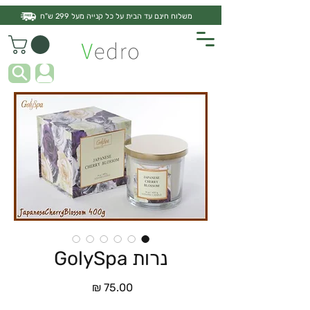
משלוח חינם עד הבית על כל קנייה מעל 299 ש"ח
נרות GolySpa
מחיר