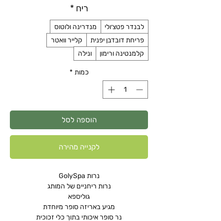
ריח
*
לבנדר פטצ׳ולי
מנדרינה ולוטוס
פריחת דובדבן יפנית
קלייר וואטר
קלמנטינה ורימון
ונילה
כמות
*
הוספה לסל
לקנייה מהירה
נרות GolySpa
נרות ריחניים של המותג
גוליספא
מגיע באריזה סופר מיוחדת
נר סופר איכותי בתוך כלי זכוכית