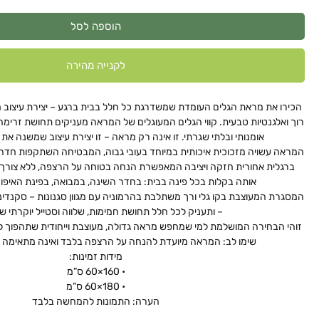
הוספה לסל
לקנייה מהירה
הכירו את מראת הגלים העומדת שמשדרגת כל חלל בבית ברגע – יצירת עיצוב 
רוך ואלגנטיות טבעית. קווי הגלים המעוגלים של המראה מעניקים תחושת זרימה 
אומנותי ובלתי שגרתי. זו אינה רק מראה – זו יצירת עיצוב שמשנה את 
המראה עשויה מזכוכית איכותית במיוחד בעובי גבוה, המבטיחה השתקפות חדה, 
ברגלית אחורית חזקה ויציבה המאפשרת הנחה בטוחה על הרצפה, ללא צורך 
אותה בקלות בכל פינה בבית: בחדר השינה, במבואה, בפינת האיפור א
המסגרת המעוצבת בקו גלי ורך משתלבת בהרמוניה עם מגוון סגנונות – סקנדינבי,
– ותעניק לכל חלל תחושת חמימות, שלווה וסטייל יוקרתי 
זוהי הבחירה המושלמת למי שמחפש מראה גדולה, מעוצבת וייחודית שתהפוך ל
שימו לב: המראה מיועדת להנחה על הרצפה בלבד ואינה מתאימה ל
מידות זמינות:
• 160×60 ס”מ
• 180×60 ס”מ
הערה: התמונות להמחשה בלבד