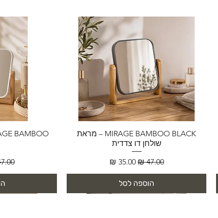
MIRAGE BAMBOO BLACK – מראת
שולחן דו צדדית
מחיר רגיל
מחיר מבצע
מחיר 
הוספה לסל
הו