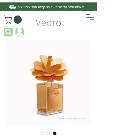
משלוח חינם עד הבית על כל קנייה מעל 299 ש"ח