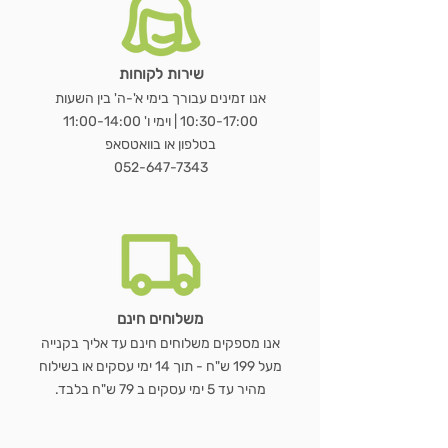
שירות לקוחות
מראת OVALA WOOD
כורסת LUNA BOUCLÉ
שולחן נשכן MARBLE EDGE
WOODEN HANGER SET – סט 3
שעון GEAR WOOD – שעון קיר עץ
LUMORA WOOD – כורסת בוקלה
MIRAGE BAMBOO – מראת שולחן
מראת STAND
כ
מראת ג
VELVET BLACK –
מעמד 
E
אנו זמינים עבורך בימי א'-ה' בין השעות
ועץ טבעי
דו צדדית
קולבי עץ טבעי
טבעי עם גלגלי שיניים
10:30-17:00 | וימי ו' 11:00-14:00
מחיר רגיל
מחיר רגיל
מחיר רגיל
מחיר מבצע
מחיר מבצע
מחיר מבצע
מ
בטלפון או בוואטסאפ
מחיר רגיל
מחיר רגיל
מחיר רגיל
מחיר רגיל
מחיר מבצע
מחיר מבצע
מחיר מבצע
מחיר מבצע
052-647-7343
הוספה לסל
הוספה לסל
הוספה לסל
הוספה לסל
הוספה לסל
הוספה לסל
הוספה לסל
משלוחים חינם
אנו מספקים משלוחים חינם עד אליך בקנייה
מעל 199 ש"ח - תוך 14 ימי עסקים או בשילוח
מהיר עד 5 ימי עסקים ב 79 ש"ח בלבד.