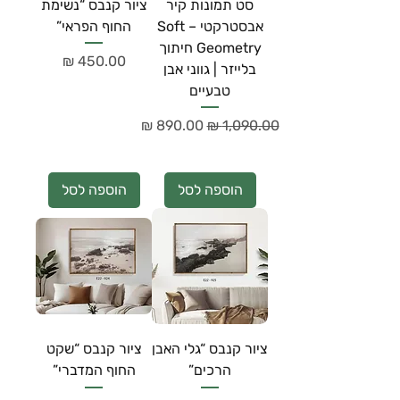
סט תמונות קיר
ציור קנבס “נשימת
אבסטרקטי – Soft
החוף הפראי”
Geometry חיתוך
מחיר
בלייזר | גווני אבן
טבעיים
מחיר רגיל
מחיר מבצע
הוספה לסל
הוספה לסל
ציור קנבס “גלי האבן
ציור קנבס “שקט
הרכים”
החוף המדברי”