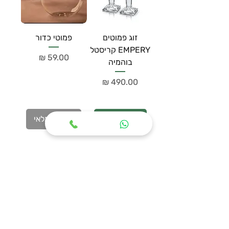
זוג פמוטים
פמוטי כדור
EMPERY קריסטל
מחיר
בוהמיה
מחיר
הוספה לסל
אזל מהמלאי
הבית
צורו קשר
האורזים 4 נתניה
חנות
gp.vedro@gmail.com
אודות