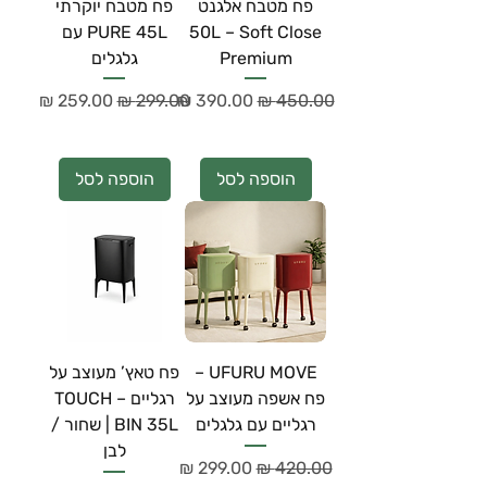
פח מטבח אלגנט
פח מטבח יוקרתי
50L – Soft Close
PURE 45L עם
Premium
גלגלים
מחיר רגיל
מחיר מבצע
מחיר רגיל
מחיר מבצע
הוספה לסל
הוספה לסל
UFURU MOVE –
פח טאץ’ מעוצב על
פח אשפה מעוצב על
רגליים – TOUCH
רגליים עם גלגלים
BIN 35L | שחור /
לבן
מחיר רגיל
מחיר מבצע