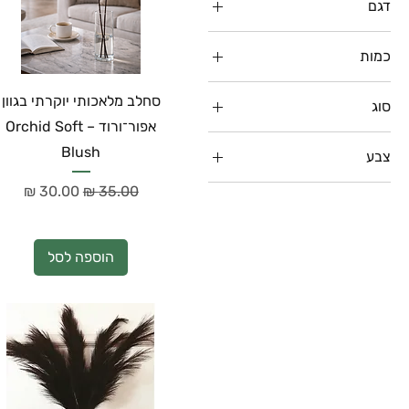
דגם
אושיין
כמות
סינאמון
זר של 10 יחידות
רוז
סחלב מלאכותי יוקרתי בגוון
סוג
זר של 5 יחידות
אפור־ורוד – Orchid Soft
אצטרובל
יחידה אחת
Blush
צבע
פאמפס
לבן
מחיר רגיל
מחיר מבצע
שקד
שחור
הוספה לסל