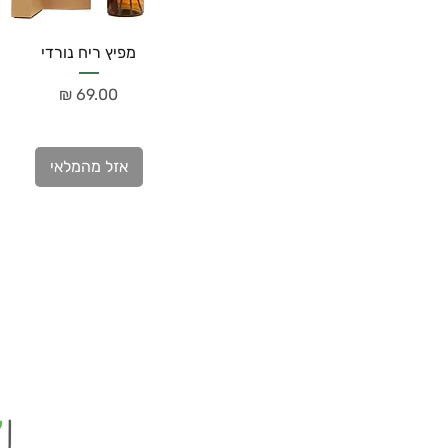
מפיץ ריח נורדי
מחיר
אזל מהמלאי
הבית
האורזים 4 נתניה
צורו קשר
@gmail.com
חנות
אודות
תקנון האתר