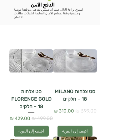
الدفع الآمن
اشتري براحة البال، حيث أن مشترياتك على موقعنا مؤمنة
ومشفرة وفقًا لمعايير الأمان الصارمة لشركات بطاقات
الائتمان.
סט צלחות MILANO
סט צלחות
– 18 חלקים
FLORENCE GOLD
– 18 חלקים
سعر عادي
سعر البيع
سعر عادي
سعر البيع
أضِف إلى العربة
أضِف إلى العربة