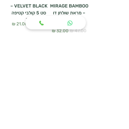
VELVET BLACK –
MIRAGE BAMBOO
– מראת שולחן דו
סט 5 קולבי קטיפה
צדדית
سعر عادي
سعر البيع
سعر عادي
سعر البيع
أضِف إلى العربة
أضِف إلى العربة
WOODEN HANGER
מעמד נעליים
SET – סט 3 קולבי
URBAN MESH
עץ טבעי
سعر عادي
سعر البيع
سعر عادي
سعر البيع