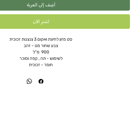
أضِف إلى العربة
اشترِ الآن
סט מזון לחיצת ואקום 3 צנצנות זכוכית
צבע שחור מט - זהב
900 מ''ל
לשימוש - תה , קפה וסוכר
חומר - זכוכית