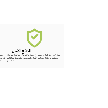
الدفع الآمن
اشتري براحة البال، حيث أن مشترياتك على موقعنا مؤمنة
ومشفرة وفقًا لمعايير الأمان الصارمة لشركات بطاقات
بشرط ع
الائتمان.
48 ساعة، سيتم إضافة رصيد كامل لقيمة الشراء على الموقع.