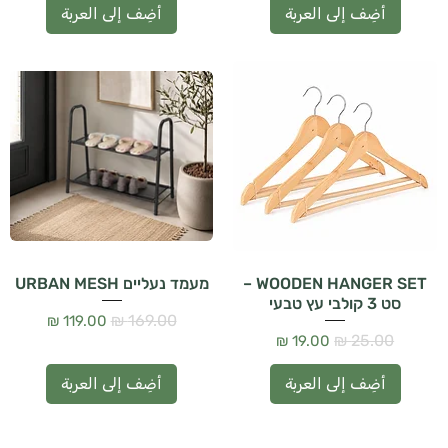
أضِف إلى العربة
أضِف إلى العربة
WOODEN HANGER SET –
מעמד נעליים URBAN MESH
סט 3 קולבי עץ טבעי
سعر عادي
سعر البيع
سعر عادي
سعر البيع
أضِف إلى العربة
أضِف إلى العربة