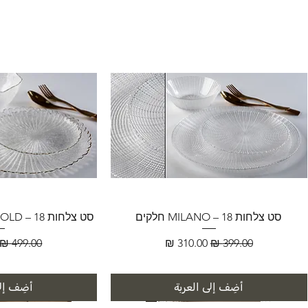
סט צלחות MILANO – 18 חלקים
סט צלחות FLORENCE GOLD – 18 חלקים
سعر عادي
سعر البيع
سعر عادي
أضِف إلى العربة
أضِف إلى