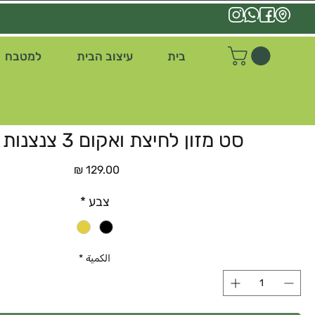
בית
עיצוב הבית
למטבח
סט מזון לחיצת ואקום 3 צנצנות זכוכית
السعر
צבע
*
الكمية
*