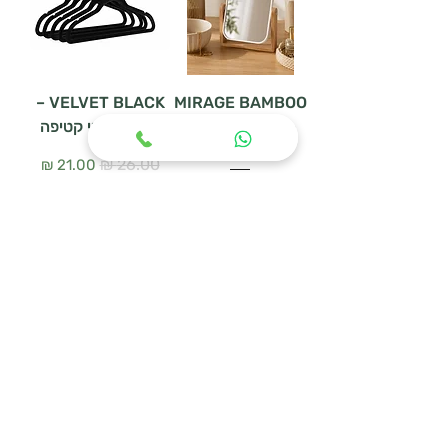
VELVET BLACK –
MIRAGE BAMBOO
– מראת שולחן דו
סט 5 קולבי קטיפה
צדדית
سعر عادي
سعر البيع
سعر عادي
سعر البيع
أضِف إلى العربة
أضِف إلى العربة
WOODEN HANGER
מעמד נעליים
SET – סט 3 קולבי
URBAN MESH