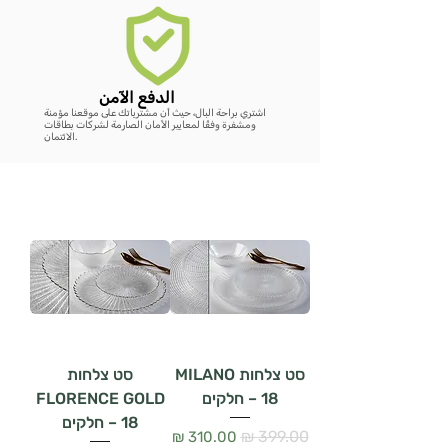
الدفع الآمن
اشتري براحة البال، حيث أن مشترياتك على موقعنا مؤمنة
ومشفرة وفقًا لمعايير الأمان الصارمة لشركات بطاقات
الائتمان.
סט צלחות MILANO
סט צלחות
– 18 חלקים
FLORENCE GOLD
– 18 חלקים
سعر عادي
سعر البيع