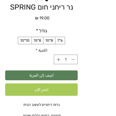
נר ריחני חום SPRING
السعر
גודל
*
10*10
8*15
8*10
6*7
الكمية
*
أضِف إلى العربة
اشترِ الآن
נרות ריחניים לעיצוב הבית
מגיעים במגוון גדלים שונים