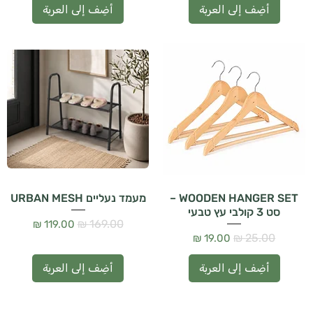
أضِف إلى العربة
أضِف إلى العربة
WOODEN HANGER SET –
מעמד נעליים URBAN MESH
סט 3 קולבי עץ טבעי
سعر عادي
سعر البيع
سعر عادي
سعر البيع
أضِف إلى العربة
أضِف إلى العربة