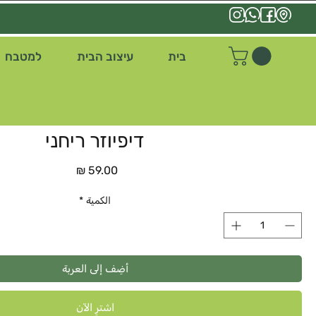
בית
עיצוב הבית
למטבח
דיפיוזר ריחני
السعر
الكمية
*
أضِف إلى العربة
اشترِ الآن