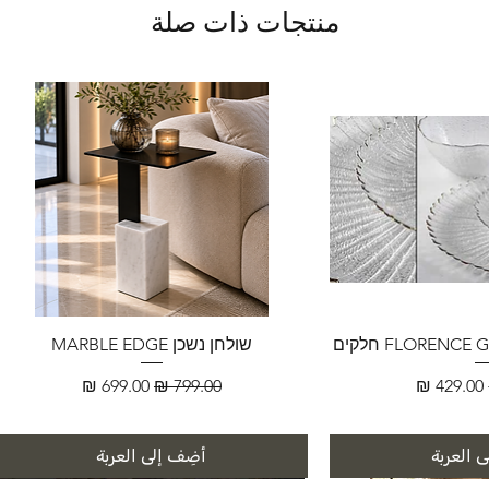
منتجات ذات صلة
שולחן נשכן MARBLE EDGE
سعر البيع
سعر عادي
سعر البيع
 العربة
أضِف إلى العربة