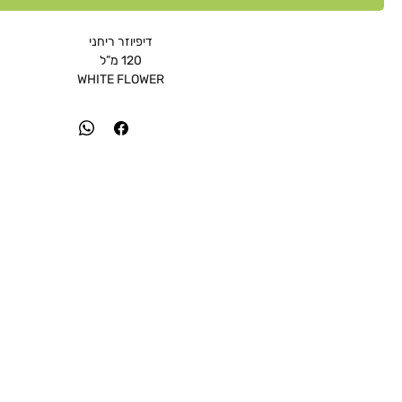
דיפיוזר ריחני
120 מ”ל
WHITE FLOWER