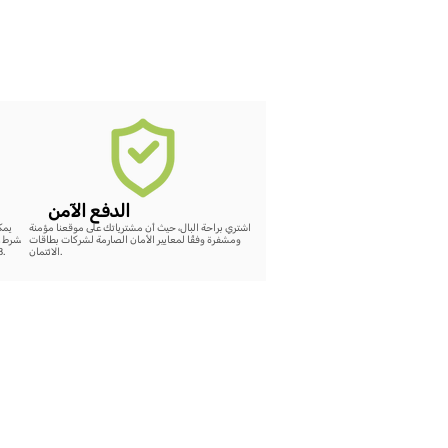
الدفع الآمن
اشتري براحة البال، حيث أن مشترياتك على موقعنا مؤمنة
ومشفرة وفقًا لمعايير الأمان الصارمة لشركات بطاقات
بشرط ع
الائتمان.
48 ساعة، سيتم إضافة رصيد كامل لقيمة الشراء على الموقع.