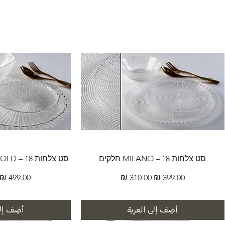
סט צלחות MILANO – 18 חלקים
סט צלחות FLORENCE GOLD – 18 חלקים
سعر عادي
سعر البيع
سعر عادي
أضِف إلى العربة
أضِف إلى