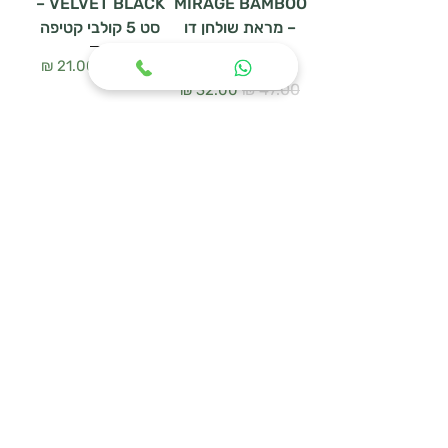
VELVET BLACK –
MIRAGE BAMBOO
– מראת שולחן דו
סט 5 קולבי קטיפה
צדדית
سعر عادي
سعر البيع
سعر عادي
سعر البيع
أضِف إلى العربة
أضِف إلى العربة
WOODEN HANGER
מעמד נעליים
SET – סט 3 קולבי
URBAN MESH
עץ טבעי
سعر عادي
سعر البيع
سعر عادي
سعر البيع
أضِف إلى العربة
أضِف إلى العربة