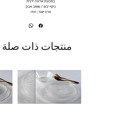
במכונת אריגה ידנית
ניקוי יבש / שואב אבק
ארץ ייצור: הודו
منتجات ذات صلة