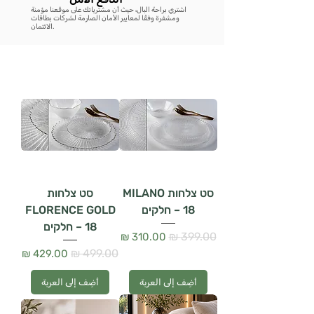
اشتري براحة البال، حيث أن مشترياتك على موقعنا مؤمنة
ومشفرة وفقًا لمعايير الأمان الصارمة لشركات بطاقات
الائتمان.
סט צלחות MILANO
סט צלחות
– 18 חלקים
FLORENCE GOLD
– 18 חלקים
سعر عادي
سعر البيع
سعر عادي
سعر البيع
أضِف إلى العربة
أضِف إلى العربة