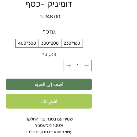
דומיניק -כסף
السعر
גודל
*
300*400
200*300
160*230
الكمية
*
أضِف إلى العربة
اشترِ الآن
שטיח עם בטנה נגד החלקה
100% פוליאסטר
עשוי מחומרים טבעיים בלבד